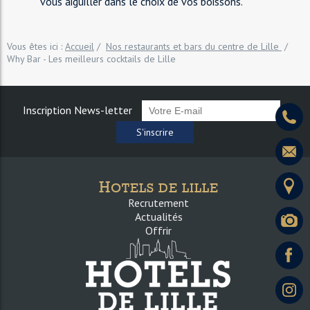
vous aiguiller dans le choix de vos boissons.
Vous êtes ici :
Accueil
/
Nos restaurants et bars du centre de Lille
/
Why Bar - Les meilleurs cocktails de Lille
Inscription News-letter
S'inscrire
H
OTELS DE LILLE
Recrutement
Actualités
Offrir