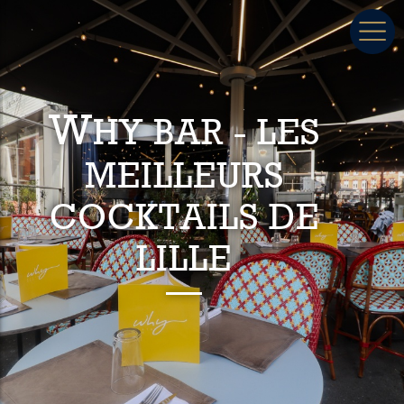
W
HY BAR - LES
MEILLEURS
COCKTAILS DE
LILLE