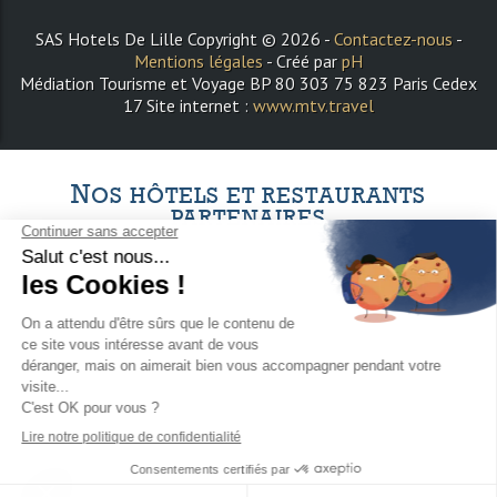
SAS Hotels De Lille Copyright © 2026 -
Contactez-nous
-
Mentions légales
- Créé par
pH
Médiation Tourisme et Voyage BP 80 303 75 823 Paris Cedex
17 Site internet :
www.mtv.travel
N
OS HÔTELS ET RESTAURANTS
PARTENAIRES