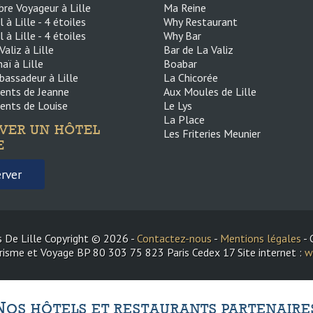
bre Voyageur à Lille
Ma Reine
à Lille - 4 étoiles
Why Restaurant
à Lille - 4 étoiles
Why Bar
aliz à Lille
Bar de La Valiz
aï à Lille
Boabar
assadeur à Lille
La Chicorée
ents de Jeanne
Aux Moules de Lille
ents de Louise
Le Lys
La Place
VER UN HÔTEL
Les Friteries Meunier
E
rver
 De Lille Copyright © 2026 -
Contactez-nous
-
Mentions légales
- 
risme et Voyage BP 80 303 75 823 Paris Cedex 17 Site internet :
w
N
OS HÔTELS ET RESTAURANTS PARTENAIRE