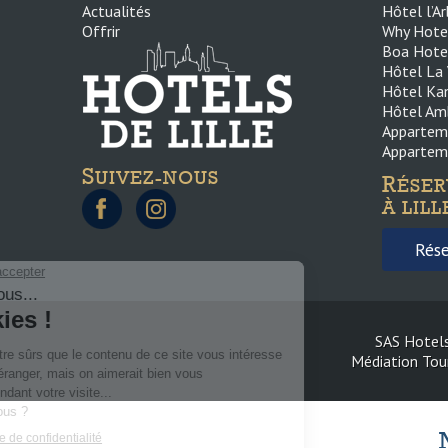
Actualités
Hôtel l’Ar
Offrir
Why Hotel 
Boa Hotel 
Hôtel La V
Hôtel Kan
Hôtel Amb
Appartem
Appartem
S
UIVEZ-NOUS
R
ÉSER
À LILL
Rése
SAS Hotels
Médiation Tou