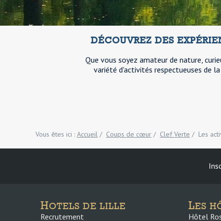
DÉCOUVREZ DES EXPÉRIEN
Que vous soyez amateur de nature, curie
variété d'activités respectueuses de l
Vous êtes ici :
Accueil
/
Coups de cœur
/
Clef Verte
/
Les act
Ins
H
L
OTELS DE LILLE
ES H
Recrutement
Hôtel Rosa