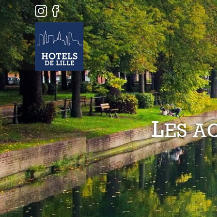
L
ES A