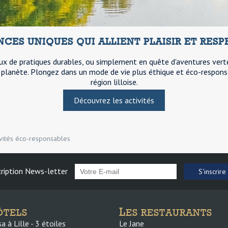
CES UNIQUES QUI ALLIENT PLAISIR ET RESP
ux de pratiques durables, ou simplement en quête d'aventures vert
a planète. Plongez dans un mode de vie plus éthique et éco-respon
région lilloise.
Découvrez les activités
ivités éco-responsables
cription News-letter
S'inscrire
L
ÔTELS
ES RESTAURANTS
 à Lille - 3 étoiles
Le Jane